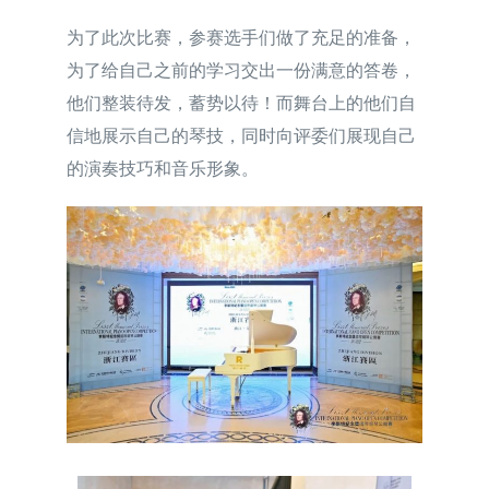
简体中文
为了此次比赛，参赛选手们做了充足的准备，
为了给自己之前的学习交出一份满意的答卷，
他们整装待发，蓄势以待！而舞台上的他们自
信地展示自己的琴技，同时向评委们展现自己
的演奏技巧和音乐形象。