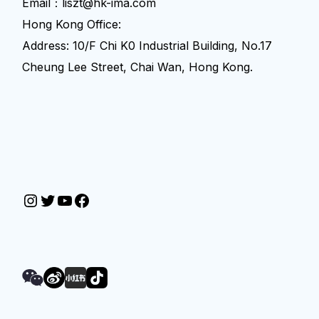
Email：liszt@hk-ima.com
Hong Kong Office:
Address: 10/F Chi K0 Industrial Building, No.17
Cheung Lee Street, Chai Wan, Hong Kong.