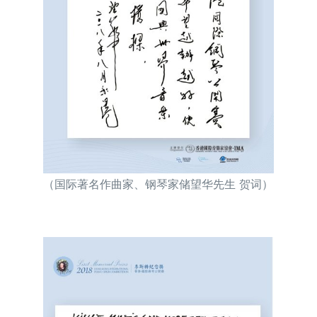
（国际著名作曲家、钢琴家储望华先生 贺词）